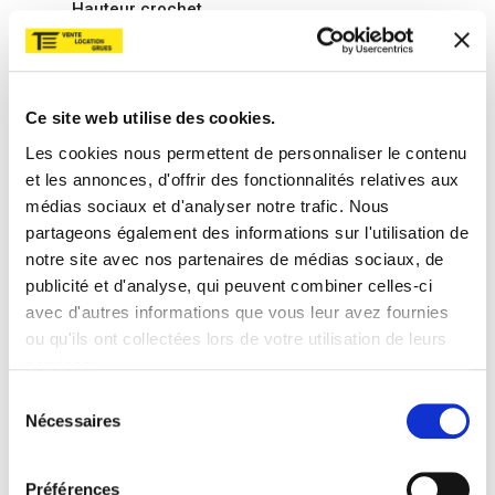
Hauteur crochet
21,60 m
Longueur flèche
28,00 m
Ce site web utilise des cookies.
Les cookies nous permettent de personnaliser le contenu
Charge à bout de flèche
et les annonces, d'offrir des fonctionnalités relatives aux
900 Kg
médias sociaux et d'analyser notre trafic. Nous
Charge max
partageons également des informations sur l'utilisation de
2.500 Kg
notre site avec nos partenaires de médias sociaux, de
publicité et d'analyse, qui peuvent combiner celles-ci
avec d'autres informations que vous leur avez fournies
Montage démontage
ou qu'ils ont collectées lors de votre utilisation de leurs
3.000,00 €
services.
Sélection
Location par semaine
Nécessaires
du
350,00 €
consentement
Préférences