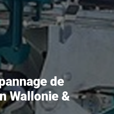
épannage de
en Wallonie &