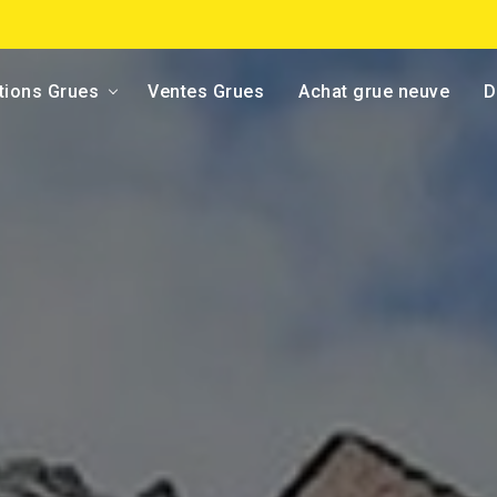
tions Grues
Ventes Grues
Achat grue neuve
D